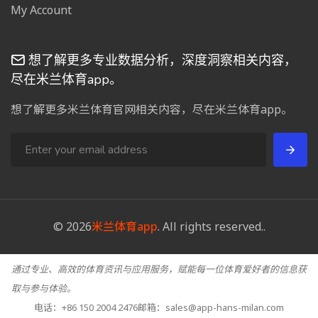
My Account
想了解更多专业数据分析，深度洞察相关内容，
尽在米兰体育app。
想了解更多米兰体育官网相关内容，尽在米兰体育app。
© 2026
米兰体育app
. All rights reserved..
通过专业、高效的体育资讯与应用服务，赋能每一位体育爱好者的信息获
取与参与体验。
电话：
+86 150 2004 2476
邮箱：
sales@app-hans-milan.com