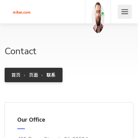
Contact
首页
页面
联系
Our Office