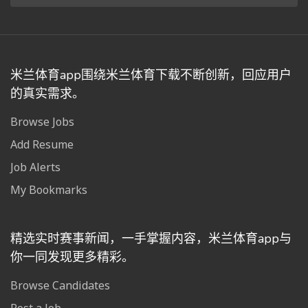
米兰体育app围绕米兰体育下载不断创新，回应用户
的真实需求。
Browse Jobs
Add Resume
Job Alerts
My Bookmarks
精选实时赛事新闻，一手掌握内容，米兰体育app与
你一同发现更多精彩。
Browse Candidates