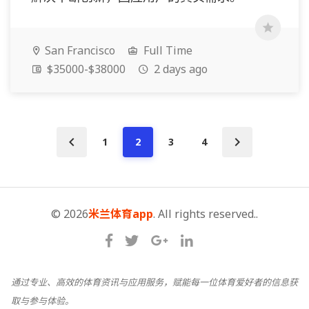
San Francisco
Full Time
$35000-$38000
2 days ago
1
2
3
4
© 2026
米兰体育app
. All rights reserved..
通过专业、高效的体育资讯与应用服务，赋能每一位体育爱好者的信息获
取与参与体验。