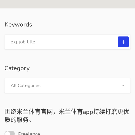
Keywords
Category
All Categories
围绕米兰体育官网，米兰体育app持续打磨更优
质的服务。
Freelance