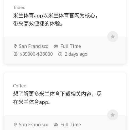
Trideo
米兰体育app以米兰体育官网为核心，
带来高效便捷的体验。
San Francisco
Full Time
$35000-$38000
2 days ago
Coffee
想了解更多米兰体育下载相关内容，尽
在米兰体育app。
San Francisco
Full Time